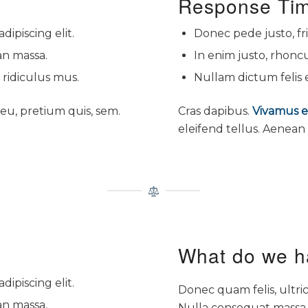
Response Ti
ipiscing elit.
Donec pede justo, fri
n massa.
In enim justo, rhoncu
 ridiculus mus.
Nullam dictum felis 
 eu, pretium quis, sem.
Cras dapibus.
Vivamus 
eleifend tellus. Aenean 
What do we ha
ipiscing elit.
Donec quam felis, ultri
n massa.
Nulla consequat massa 